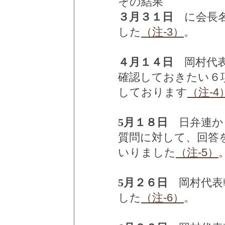
その結果
３月３１日
に会長名
した
（注-3）
。
４月１４日
岡村代表
確認しておきたい６
しております
（注-4
5月１８日
日弁連から
質問に対して、回答
いりました
（注-5）
5月２６日
岡村代表
した
（注-6）
。