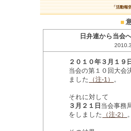
「活動報
日弁連から当会
2010.
２０１０年３月１９
当会の第１０回大会
ました
（注-1）
。
それに対して
３月２１日
当会事務
をしました
（注-2）