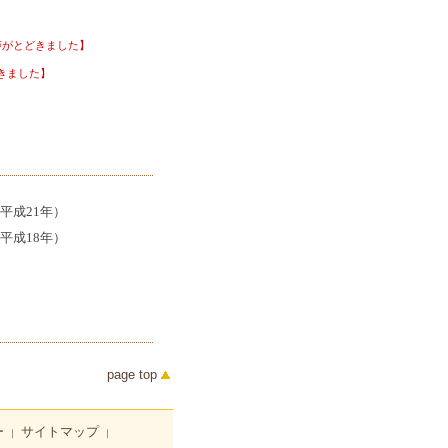
声がとどきました】
きました】
平成21年）
平成18年）
page top
ー
サイトマップ
｜
｜