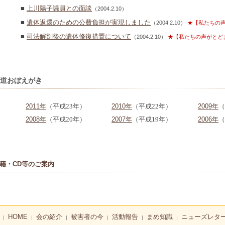
■
上川陽子議員との面談
（2004.2.10）
■
遺体返還のための公費負担が実現しました
（2004.2.10）
★【私たちの
■
司法解剖後の遺体修復措置について
（2004.2.10）
★【私たちの声がとど
道おぼえがき
2011年
（平成23年）
2010年
（平成22年）
2009年
（
2008年
（平成20年）
2007年
（平成19年）
2006年
（
籍・CD等のご案内
HOME
会の紹介
被害者の今
活動報告
まめ知識
ニューズレタ
｜
｜
｜
｜
｜
｜