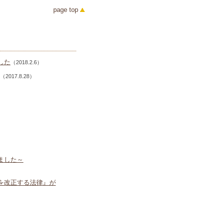
page top
した
（2018.2.6）
（2017.8.28）
ました～
を改正する法律』が