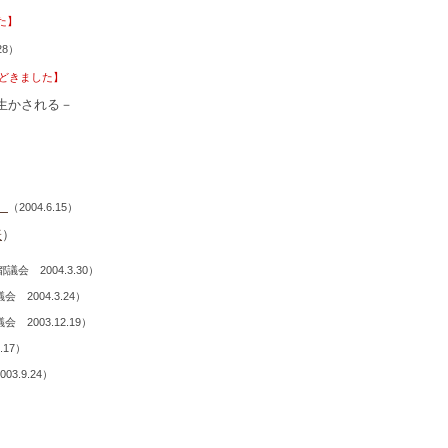
た】
28）
どきました】
生かされる－
）
（2004.6.15）
表
）
議会 2004.3.30）
 2004.3.24）
 2003.12.19）
0.17）
03.9.24）