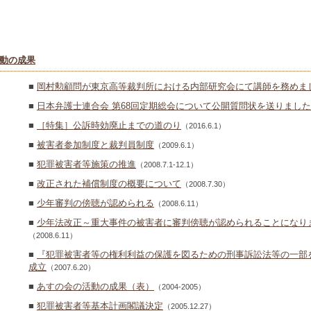
動の成果
■
岡村勲顧問が東京高等裁判所における内部研究会にて講師を務めま
■
日本弁護士連合会 第68回定期総会について公開質問状を送りました
■
［特集］公訴時効廃止までの道のり
（2016.6.1）
■
被害者参加制度と裁判員制度
（2009.6.1）
■
犯罪被害者等施策の推進
（2008.7.1-12.1）
■
改正された補償制度の概要について
（2008.7.30）
■
少年審判の傍聴が認められる
（2008.6.11）
■
少年法改正～重大事件の被害者に審判傍聴が認められることになり
（2008.6.11）
■
『犯罪被害者等の権利利益の保護を図るための刑事訴訟法等の一部
成立
（2007.6.20）
■
あすの会の活動の成果（表）
（2004-2005）
■
犯罪被害者等基本計画閣議決定
（2005.12.27）