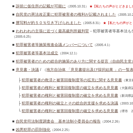
■
訴状に仮住所の記載が可能に
（2005.10.31）
★【私たちの声がとどきまし
■
自民党の憲法改正案に犯罪被害者の権利が記載されました
（2005.10.
■
謄写料が約５０％引き下げられました
（2005.8.31）
★【私たちの声がと
■
われわれの主張に近づく最高裁判所裁判官
－犯罪被害者等基本法も
（2005.6.25）
■
犯罪被害者等施策推進会議メンバーについて
（2005.4.1）
■
犯罪被害者等基本法成立
（2004.12.1）
■
犯罪被害者のための総合的施策のあり方に関する提言（自由民主党
■
意見書・決議
/ （
地方自治体 「意見書提出及び採択結果 」の一覧
├
犯罪被害者の救済と被害回復制度等の拡充に関する意見書
（東京都
├
犯罪被害者の権利と被害回復制度の確立を求める意見書
（大阪府議会
├
犯罪被害者の権利と被害回復制度の確立を求める意見書
（新潟県議会
├
犯罪被害者の権利の確立とその総合的支援を求める決議
（2003.1
└
犯罪被害者の権利と被害回復制度の確立を求める意見書
（堺市 20
■
自民党司法制度調査会 基本法制小委員会の報告
（2004.2.26）
■
凶悪犯罪の罰則強化
（2004.2.25）