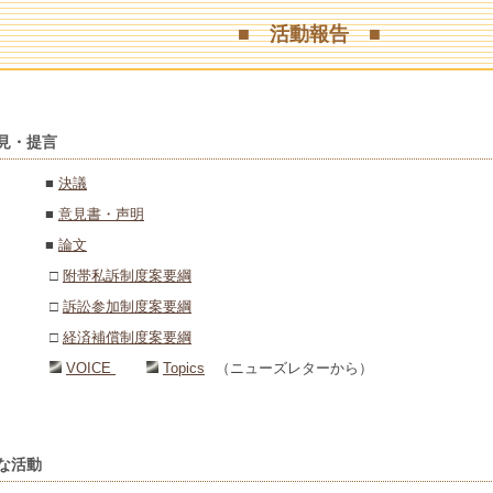
■ 活動報告 ■
見・提言
■
決議
■
意見書・声明
■
論文
□
附帯私訴制度案要綱
□
訴訟参加制度案要綱
□
経済補償制度案要綱
VOICE
Topics
（ニューズレターから）
な活動