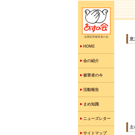
全国犯罪被害者の会
意
HOME
会の紹介
被害者の今
活動報告
まめ知識
ニューズレター
主
サイトマップ