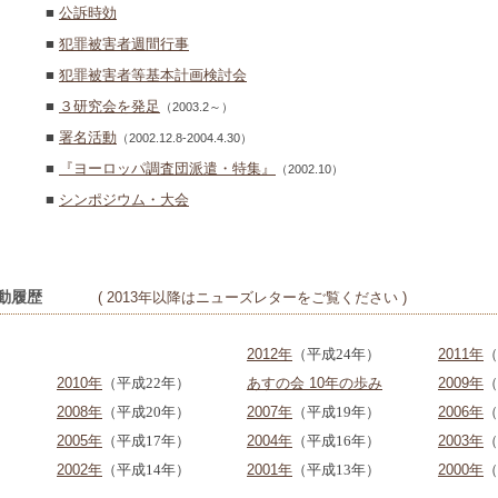
■
公訴時効
■
犯罪被害者週間行事
■
犯罪被害者等基本計画検討会
■
３研究会を発足
（2003.2～）
■
署名活動
（2002.12.8-2004.4.30）
■
『ヨーロッパ調査団派遣・特集』
（2002.10）
■
シンポジウム・大会
動履歴
( 2013年以降はニューズレターをご覧ください )
2012年
（平成24年）
2011年
（
2010年
（平成22年）
あすの会 10年の歩み
2009年
（
2008年
（平成20年）
2007年
（平成19年）
2006年
（
2005年
（平成17年）
2004年
（平成16年）
2003年
（
2002年
（平成14年）
2001年
（平成13年）
2000年
（